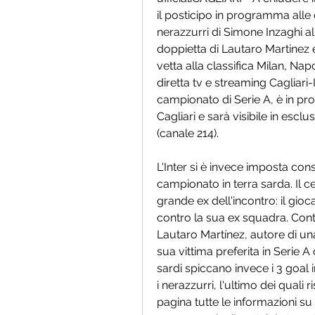
il posticipo in programma alle o
nerazzurri di Simone Inzaghi al
doppietta di Lautaro Martinez 
vetta alla classifica Milan, Nap
diretta tv e streaming Cagliari-I
campionato di Serie A, è in pr
Cagliari e sarà visibile in esc
(canale 214).
L'Inter si è invece imposta cons
campionato in terra sarda. Il ce
grande ex dell'incontro: il gioca
contro la sua ex squadra. Contro
Lautaro Martínez, autore di una 
sua vittima preferita in Serie A 
sardi spiccano invece i 3 goal i
i nerazzurri, l'ultimo dei quali 
pagina tutte le informazioni su C