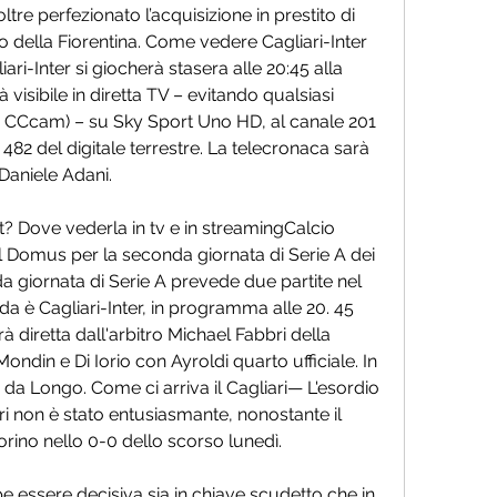
noltre perfezionato l’acquisizione in prestito di 
tro della Fiorentina. Come vedere Cagliari-Inter 
ari-Inter si giocherà stasera alle 20:45 alla 
visibile in diretta TV – evitando qualsiasi 
, CCcam) – su Sky Sport Uno HD, al canale 201 
 482 del digitale terrestre. La telecronaca sarà 
 Daniele Adani.
t? Dove vederla in tv e in streamingCalcio 
pol Domus per la seconda giornata di Serie A dei 
a giornata di Serie A prevede due partite nel 
a è Cagliari-Inter, in programma alle 20. 45 
à diretta dall'arbitro Michael Fabbri della 
ondin e Di Iorio con Ayroldi quarto ufficiale. In 
to da Longo. Come ci arriva il Cagliari— L'esordio 
i non è stato entusiasmante, nonostante il 
rino nello 0-0 dello scorso lunedì.
 essere decisiva sia in chiave scudetto che in 