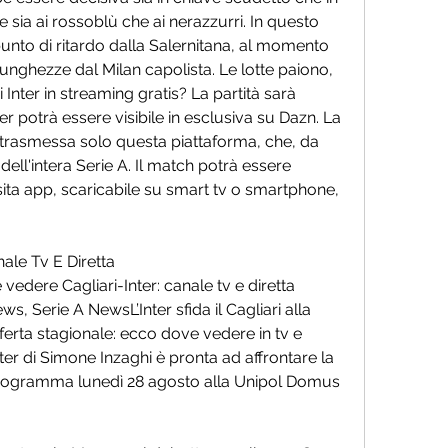
e sia ai rossoblù che ai nerazzurri. In questo 
unto di ritardo dalla Salernitana, al momento 
lunghezze dal Milan capolista. Le lotte paiono, 
Inter in streaming gratis? La partità sarà 
r potrà essere visibile in esclusiva su Dazn. La 
trasmessa solo questa piattaforma, che, da 
 dell'intera Serie A. Il match potrà essere 
sita app, scaricabile su smart tv o smartphone, 
ale Tv E Diretta 
ere Cagliari-Inter: canale tv e diretta 
s, Serie A NewsL’Inter sfida il Cagliari alla 
erta stagionale: ecco dove vedere in tv e 
ter di Simone Inzaghi è pronta ad affrontare la 
 programma lunedì 28 agosto alla Unipol Domus 