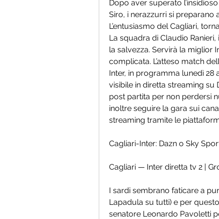
Dopo aver superato l’insidioso
Siro, i nerazzurri si preparano 
L’entusiasmo del Cagliari, torna
La squadra di Claudio Ranieri, i
la salvezza. Servirà la miglior
complicata. L’atteso match dell
Inter, in programma lunedì 28 
visibile in diretta streaming 
post partita per non perdersi n
inoltre seguire la gara sui canal
streaming tramite le piattafo
Cagliari-Inter: Dazn o Sky Spor
Cagliari — Inter diretta tv 2 | G
I sardi sembrano faticare a pun
Lapadula su tutti) e per quest
senatore Leonardo Pavoletti per