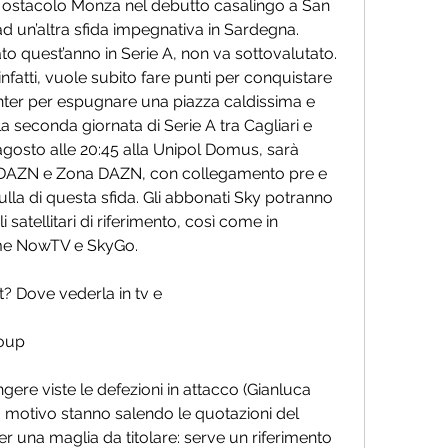
 ostacolo Monza nel debutto casalingo a San 
ad un’altra sfida impegnativa in Sardegna. 
to quest’anno in Serie A, non va sottovalutato. 
nfatti, vuole subito fare punti per conquistare 
 Inter per espugnare una piazza caldissima e 
a seconda giornata di Serie A tra Cagliari e 
agosto alle 20:45 alla Unipol Domus, sarà 
su DAZN e Zona DAZN, con collegamento pre e 
ulla di questa sfida. Gli abbonati Sky potranno 
i satellitari di riferimento, così come in 
rme NowTV e SkyGo.
t? Dove vederla in tv e
roup
gere viste le defezioni in attacco (Gianluca 
o motivo stanno salendo le quotazioni del 
 una maglia da titolare: serve un riferimento 