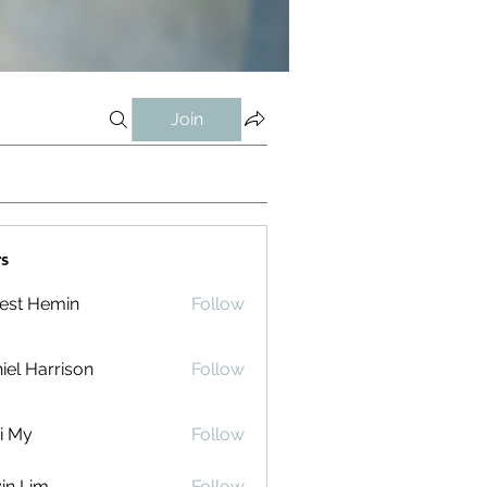
Join
s
est Hemin
Follow
iel Harrison
Follow
i My
Follow
in Lim
Follow