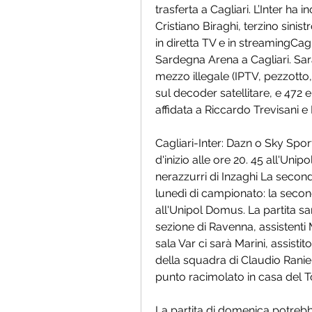
trasferta a Cagliari. L’Inter ha i
Cristiano Biraghi, terzino sinis
in diretta TV e in streamingCagli
Sardegna Arena a Cagliari. Sarà 
mezzo illegale (IPTV, pezzotto
sul decoder satellitare, e 472 e
affidata a Riccardo Trevisani e
Cagliari-Inter: Dazn o Sky Spor
d'inizio alle ore 20. 45 all'Uni
nerazzurri di Inzaghi La second
lunedì di campionato: la second
all'Unipol Domus. La partita sar
sezione di Ravenna, assistenti M
sala Var ci sarà Marini, assisti
della squadra di Claudio Ranier
punto racimolato in casa del To
La partita di domenica potrebbe