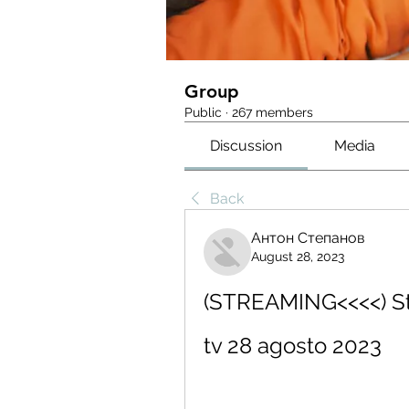
Group
Public
·
267 members
Discussion
Media
Back
Антон Степанов
August 28, 2023
(STREAMING<<<<) Stre
tv 28 agosto 2023