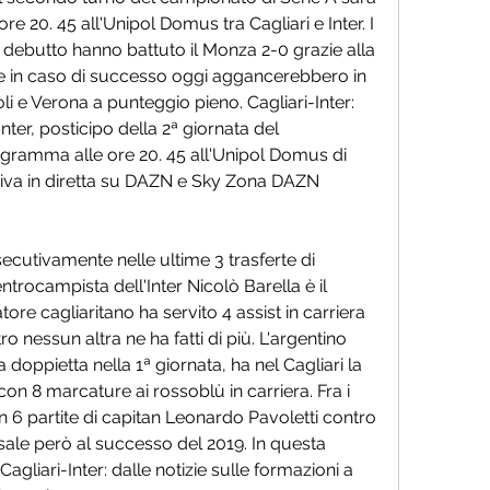
re 20. 45 all'Unipol Domus tra Cagliari e Inter. I 
 debutto hanno battuto il Monza 2-0 grazie alla 
e in caso di successo oggi aggancerebbero in 
oli e Verona a punteggio pieno. Cagliari-Inter: 
nter, posticipo della 2ª giornata del 
ogramma alle ore 20. 45 all'Unipol Domus di 
lusiva in diretta su DAZN e Sky Zona DAZN 
ecutivamente nelle ultime 3 trasferte di 
ntrocampista dell'Inter Nicolò Barella è il 
tore cagliaritano ha servito 4 assist in carriera 
 nessun altra ne ha fatti di più. L'argentino 
doppietta nella 1ª giornata, ha nel Cagliari la 
con 8 marcature ai rossoblù in carriera. Fra i 
n 6 partite di capitan Leonardo Pavoletti contro 
risale però al successo del 2019. In questa 
agliari-Inter: dalle notizie sulle formazioni a 