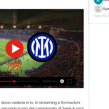
Ар
See All
5: dove vederla in tv, in streaming e formazioni 
il secondo turno del campionato di Serie A sarà 