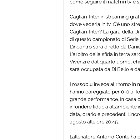
come seguire il match in tv e 
Cagliari-Inter in streaming grati
dove vederla in tv. C'è uno st
Cagliari-Inter? La gara della 
di questo campionato di Serie A 
L'incontro sarà diretto da Dani
L'arbitro della sfida in terra sa
Vivenzi e dal quarto uomo, che,
sarà occupata da Di Bello e dall
I rossoblù invece al ritorno in
hanno pareggiato per 0-0 a T
grande performance. In casa c
infondere fiducia all’ambiente i
data, orario e precedenti L’incon
agosto alle ore 20:45.
L’allenatore Antonio Conte ha c