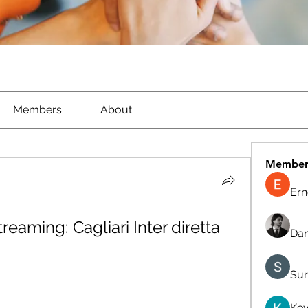
Members
About
Member
Ern
aming: Cagliari Inter diretta 
Dan
Sur
Kev