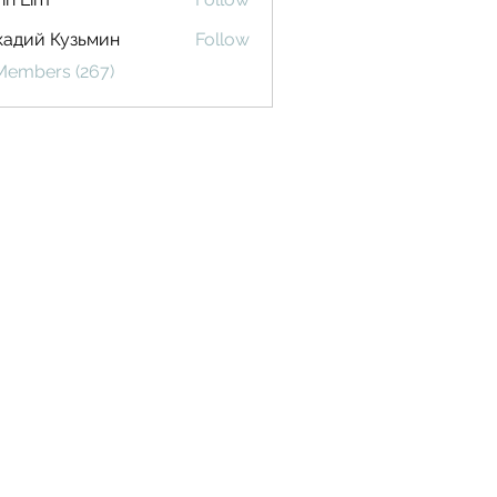
кадий Кузьмин
Follow
 Members (267)