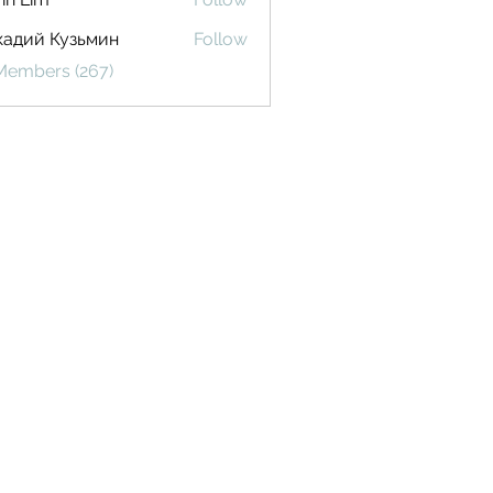
кадий Кузьмин
Follow
 Members (267)