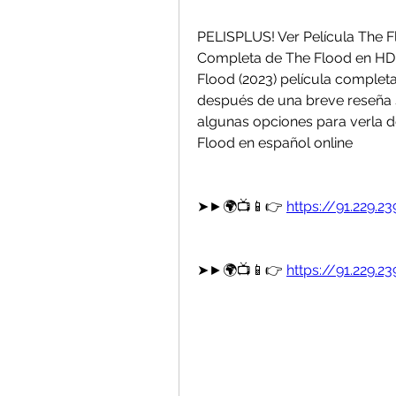
PELISPLUS! Ver Película The Flo
Completa de The Flood en HD c
Flood (2023) película completa
después de una breve reseña so
algunas opciones para verla d
Flood en español online
➤►🌍📺📱👉 
https://91.229.
➤►🌍📺📱👉 
https://91.229.