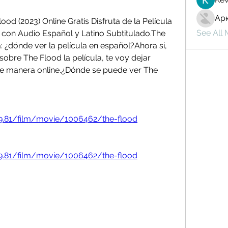
Ар
od (2023) Online Gratis Disfruta de la Película 
See All
on Audio Español y Latino Subtitulado.The 
: ¿dónde ver la película en español?Ahora si, 
bre The Flood la película, te voy dejar 
e manera online.¿Dónde se puede ver The 
239.81/film/movie/1006462/the-flood
239.81/film/movie/1006462/the-flood