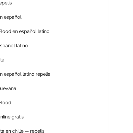
epelis
en español
Flood en español latino
spañol latino
ta
 español latino repelis
cuevana
Flood
line gratis
a en chille — repelis