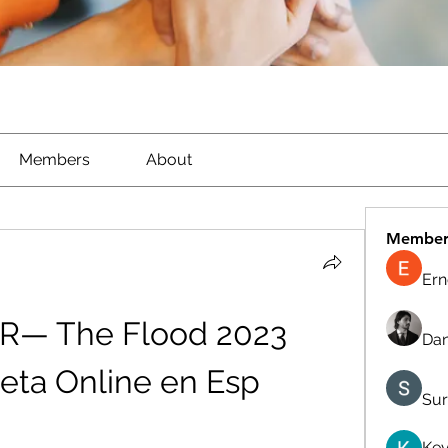
Members
About
Member
Ern
R— The Flood 2023 
Dan
eta Online en Esp
Sur
Kev