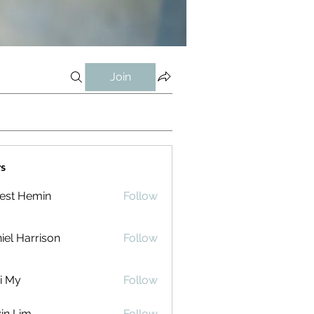
Join
s
est Hemin
Follow
iel Harrison
Follow
i My
Follow
in Lim
Follow