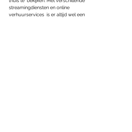
thuis te  bekijken. Met verschillende 
streamingdiensten en online 
verhuurservices  is er altijd wel een 
film beschikbaar die aan jouw 
wensen voldoet. Door  de 
bovenstaande stappen te volgen 
kun je snel en gemakkelijk een film  
bekijken vanuit het comfort van je 
eigen huis in Nederland After  
Everything (2023).
0
0
Kommentar verfassen...
About
Welcome to the group! You can
connect with other members, ge
...
Read more