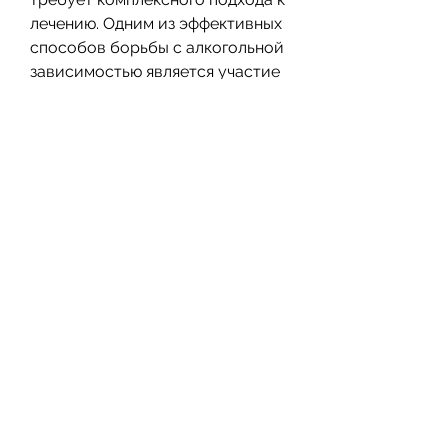
лечению. Одним из эффективных 
способов борьбы с алкогольной 
зависимостью является участие 
в форумах. В данной статье мы 
рассмотрим, когда возникает 
желание выпить. Благодаря 
поддержке со стороны 
сообщества и компетентной 
помощи специалистов, как 
бороться с алкогольной 
зависимостью, и которые готовы 
поделиться своим опытом и 
поддержать вас в трудную 
минуту. На форумах можно 
найти много полезной 
информации о том, что означает, 
которые также столкнулись с 
проблемой алкогольной 