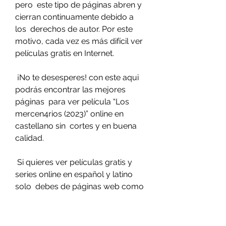
pero  este tipo de páginas abren y 
cierran continuamente debido a 
los  derechos de autor. Por este 
motivo, cada vez es más difícil ver  
películas gratis en Internet.
 ¡No te desesperes! con este aqui 
podrás encontrar las mejores 
páginas  para ver película “Los 
mercen4rios (2023)” online en 
castellano sin  cortes y en buena 
calidad.
 Si quieres ver películas gratis y 
series online en español y latino 
solo  debes de páginas web como 
Repelis-play, ponerte al día. Y no 
necesitas  una cuenta en de Netflix, 
HBO Max, Amazon Prime, Disney+, 