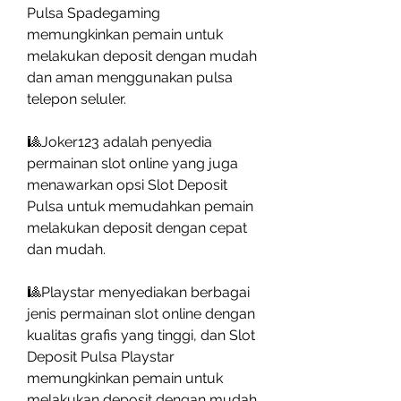
Pulsa Spadegaming 
memungkinkan pemain untuk 
melakukan deposit dengan mudah 
dan aman menggunakan pulsa 
telepon seluler.
🎱Joker123 adalah penyedia 
permainan slot online yang juga 
menawarkan opsi Slot Deposit 
Pulsa untuk memudahkan pemain 
melakukan deposit dengan cepat 
dan mudah.
🎱Playstar menyediakan berbagai 
jenis permainan slot online dengan 
kualitas grafis yang tinggi, dan Slot 
Deposit Pulsa Playstar 
memungkinkan pemain untuk 
melakukan deposit dengan mudah 