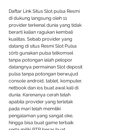
Daftar Link Situs Slot pulsa Resmi 
di dukung langsung oleh 11 
provider terkenal dunia yang tidak 
berarti kalian ragukan kembali 
kualitas. Sebab provider yang 
datang di situs Resmi Slot Pulsa 
10rb gunakan pulsa telkomsel 
tanpa potongan ialah pelopor 
datangnya permainan Slot deposit 
pulsa tanpa potongan berwujud 
console android, tablet, komputer, 
netbook dan ios buat awal kali di 
dunia. Karenanya cerah telah 
apabila provider yang terletak 
pada mari telah memiliki 
pengalaman yang sangat oke, 
hingga bisa buat game terbaik 
serta miliki RTP besar buat 