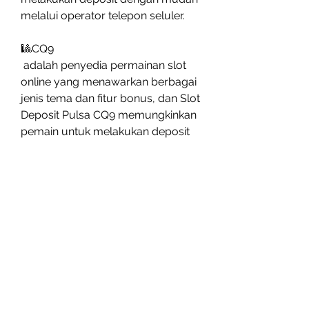
melalui operator telepon seluler.
🎱CQ9
 adalah penyedia permainan slot 
online yang menawarkan berbagai 
jenis tema dan fitur bonus, dan Slot 
Deposit Pulsa CQ9 memungkinkan 
pemain untuk melakukan deposit 
menggunakan pulsa telepon 
seluler.
🎱BNG
 juga menawarkan opsi Slot 
Deposit Pulsa yang memudahkan 
pemain untuk melakukan deposit 
menggunakan pulsa telepon 
seluler. Perusahaan ini dikenal 
karena portofolio permainan 