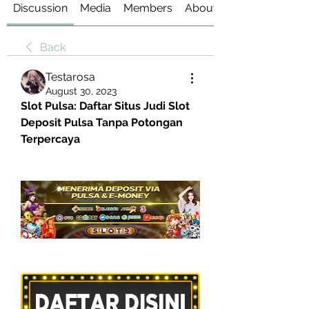
Discussion
Media
Members
About
Back
Testarosa
August 30, 2023
Slot Pulsa: Daftar Situs Judi Slot 
Deposit Pulsa Tanpa Potongan 
Terpercaya