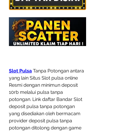
Slot Pulsa
 Tanpa Potongan antara 
yang lain Situs Slot pulsa online 
Resmi dengan minimun deposit 
10rb melalui pulsa tanpa 
potongan. Link daftar Bandar Slot 
deposit pulsa tanpa potongan 
yang disediakan oleh bermacam 
provider deposit pulsa tanpa 
potongan ditolong dengan game 