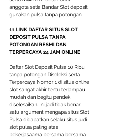
anggota setia Bandar Slot deposit 
gunakan pulsa tanpa potongan.
11 LINK DAFTAR SITUS SLOT 
DEPOSIT PULSA TANPA 
POTONGAN RESMI DAN 
TERPERCAYA 24 JAM ONLINE
Daftar Slot Deposit Pulsa 10 Ribu 
tanpa potongan Diseleksi serta 
Terpercaya Nomor 1 di situs online 
slot sangat akhir tentu terlampau 
mudah dan begitu pendek 
diselesaikan. Ini jadi tidak benar 
satu argument mengapa situs Slot 
Pulsa didapatkan selaku situs judi 
slot pulsa paling atas 
bekerjasaama bersama bersama 