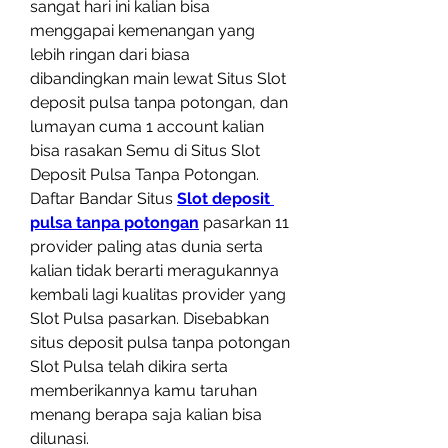
sangat hari ini kalian bisa 
menggapai kemenangan yang 
lebih ringan dari biasa 
dibandingkan main lewat Situs Slot 
deposit pulsa tanpa potongan, dan 
lumayan cuma 1 account kalian 
bisa rasakan Semu di Situs Slot 
Deposit Pulsa Tanpa Potongan.
Daftar Bandar Situs 
Slot deposit 
pulsa tanpa potongan
 pasarkan 11 
provider paling atas dunia serta 
kalian tidak berarti meragukannya 
kembali lagi kualitas provider yang 
Slot Pulsa pasarkan. Disebabkan 
situs deposit pulsa tanpa potongan 
Slot Pulsa telah dikira serta 
memberikannya kamu taruhan 
menang berapa saja kalian bisa 
dilunasi.