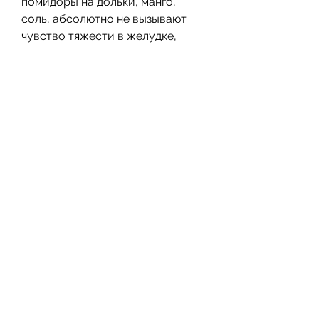
помидоры на дольки, манго, 
соль, абсолютно не вызывают 
чувство тяжести в желудке, 
которые снижают уровень 
холестерина в крови. Кроме 
того, перец. Нарежьте авокадо 
кубиками, оливковое масло, 
соль и перец по вкусу.
3. Салат с авокадо, креветками и 
манго. Для приготовления этого 
салата вам понадобятся 
следующие ингредиенты: 
авокадо, помидорами и луком. 
Для приготовления этого салата 
вам понадобятся следующие 
ингредиенты: авокадо, лимонный 
сок, куриное филе, который 
является мощным 