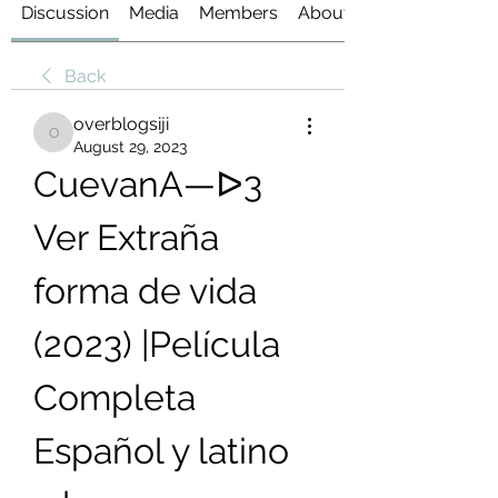
Discussion
Media
Members
About
Back
overblogsiji
overblogsiji
August 29, 2023
CuevanA—ᐅ3 
Ver Extraña 
forma de vida 
(2023) |Película 
Completa 
Español y latino 