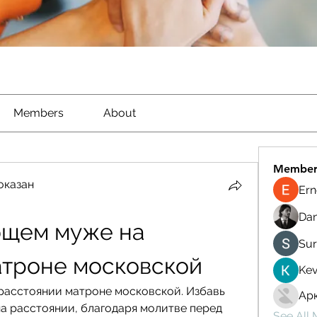
Members
About
Member
оказан
Ern
Dan
щем муже на 
Sur
атроне московской
Kev
асстоянии матроне московской. Избавь 
Ар
а расстоянии, благодаря молитве перед 
See All