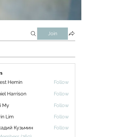
Join
s
est Hemin
Follow
iel Harrison
Follow
i My
Follow
in Lim
Follow
кадий Кузьмин
Follow
 Members (269)