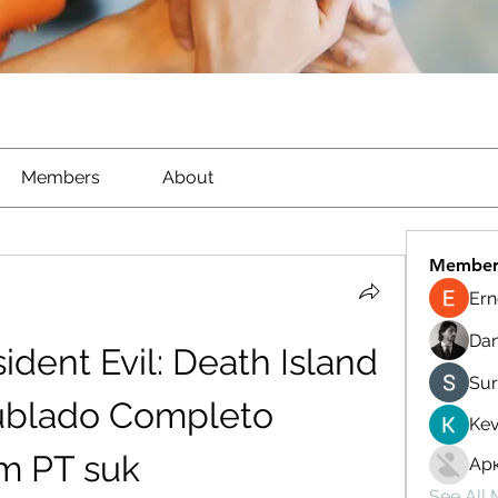
Members
About
Member
Ern
Dan
dent Evil: Death Island 
Sur
ublado Completo 
Kev
em PT suk
Ар
See All