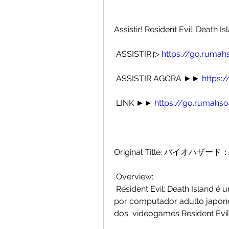
Assistir! Resident Evil: Death I
 ASSISTIR ▷ 
https://go.rumah
 ASSISTIR AGORA ►► 
https:
 LINK ►► 
https://go.rumahso
Original Title: バイオハ
 Overview:
 Resident Evil: Death Island é um filme de terror biopunk de ação animado  
por computador adulto japon
dos  videogames Resident Evil