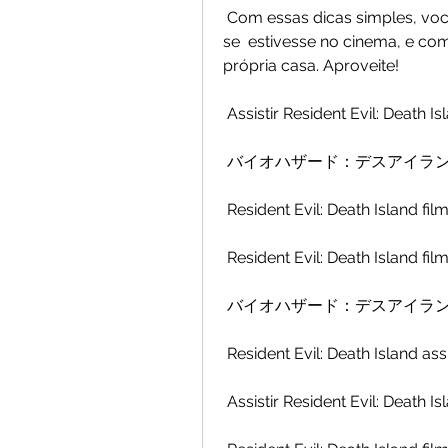
 Com essas dicas simples, você pode desfrutar de um filme em casa como 
se  estivesse no cinema, e com
própria casa. Aproveite!
 Assistir Resident Evil: Death Is
 バイオハザード：デスアイランド on
 Resident Evil: Death Island 
 Resident Evil: Death Island f
 バイオハザード：デスアイランド on
 Resident Evil: Death Island assi
 Assistir Resident Evil: Death