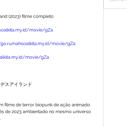
sland (2023) filme completo
soalkita.my.id/movie/gZa
//go.rumahsoalkita.my.id/movie/gZa
alkita.my.id/movie/gZa
ザード：デスアイランド
ês de 2023 ambientado no mesmo universo 
.