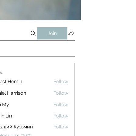
Join
s
est Hemin
Follow
iel Harrison
Follow
i My
Follow
in Lim
Follow
кадий Кузьмин
Follow
 Members (267)