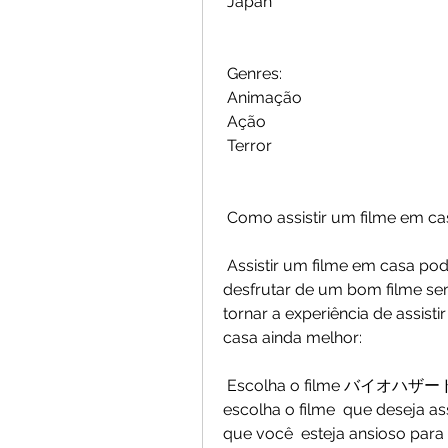
 Japan
 Genres:
 Animação
 Ação
 Terror
 Como assistir um filme em ca
 Assistir um filme em casa pode ser uma ótima maneira de relaxar e  
desfrutar de um bom filme sem
tornar a experiência de assistir
casa ainda melhor:
 Escolha o filme バイオハザード：デスアイランド (2023): Antes de tudo, 
escolha o filme  que deseja as
que você  esteja ansioso para 