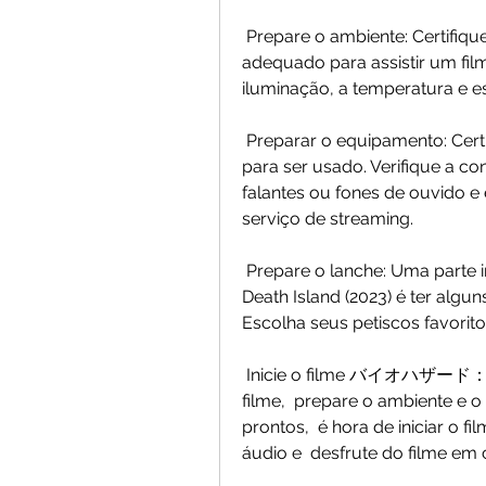
 Prepare o ambiente: Certifique-se de que o ambiente esteja confortável e  
adequado para assistir um filme 
iluminação, a temperatura e es
 Preparar o equipamento: Certifique-se de que o equipamento esteja pronto  
para ser usado. Verifique a co
falantes ou fones de ouvido e
serviço de streaming.
 Prepare o lanche: Uma parte importante de assistir um filme Resident  Evil: 
Death Island (2023) é ter algu
Escolha seus petiscos favorit
 Inicie o filme バイオハザード：デスアイランド (2023): Depois de escolher o 
filme,  prepare o ambiente e o
prontos,  é hora de iniciar o f
áudio e  desfrute do filme em 