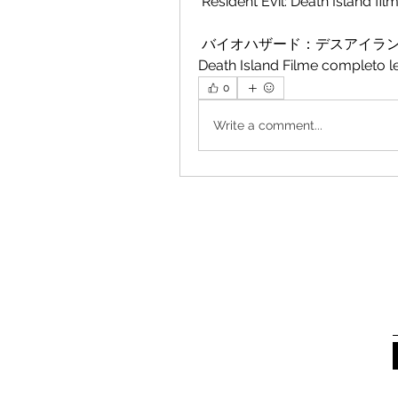
 Resident Evil: Death Island f
 バイオハザード：デスアイランド filme completo dublado.Resident Evil: 
Death Island Filme completo 
0
Write a comment...