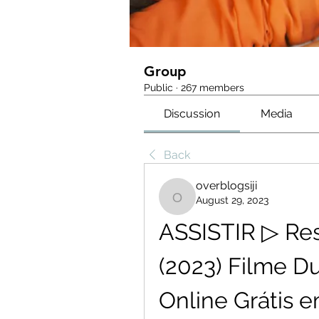
Group
Public
·
267 members
Discussion
Media
Back
overblogsiji
August 29, 2023
overblogsiji
ASSISTIR ▷ Resi
(2023) Filme D
Online Grátis 