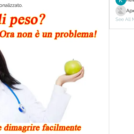
onalizzato.
Ар
See All