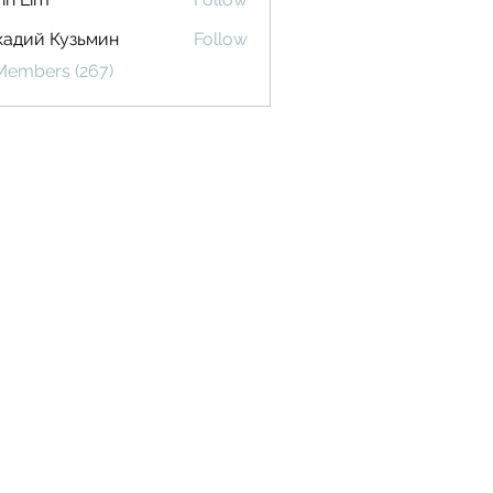
кадий Кузьмин
Follow
 Members (267)