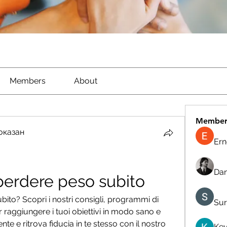
Members
About
Member
оказан
Ern
Dan
perdere peso subito
ito? Scopri i nostri consigli, programmi di 
Sur
r raggiungere i tuoi obiettivi in modo sano e 
e e ritrova fiducia in te stesso con il nostro 
Kev