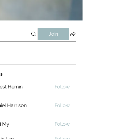
Join
s
est Hemin
Follow
iel Harrison
Follow
i My
Follow
in Lim
Follow