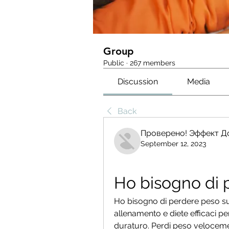
Group
Public
·
267 members
Discussion
Media
Back
Проверено! Эффект Д
September 12, 2023
Ho bisogno di 
Ho bisogno di perdere peso sub
allenamento e diete efficaci pe
duraturo. Perdi peso velocement