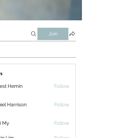
Join
s
est Hemin
Follow
iel Harrison
Follow
i My
Follow
in Lim
Follow