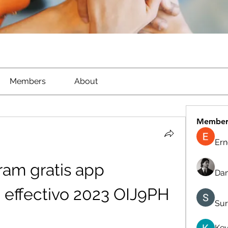
Members
About
Member
Ern
am gratis app 
Dan
 effectivo 2023 OIJ9PH
Sur
Kev