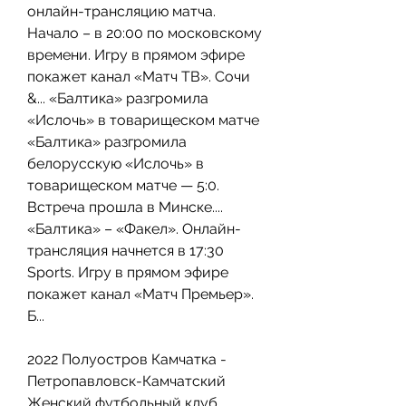
онлайн-трансляцию матча. 
Начало – в 20:00 по московскому 
времени. Игру в прямом эфире 
покажет канал «Матч ТВ». Сочи 
&... «Балтика» разгромила 
«Ислочь» в товарищеском матче 
«Балтика» разгромила 
белорусскую «Ислочь» в 
товарищеском матче — 5:0. 
Встреча прошла в Минске.... 
«Балтика» – «Факел». Онлайн-
трансляция начнется в 17:30 
Sports. Игру в прямом эфире 
покажет канал «Матч Премьер». 
Б...
2022 Полуостров Камчатка - 
Петропавловск-Камчатский 
Женский футбольный клуб 