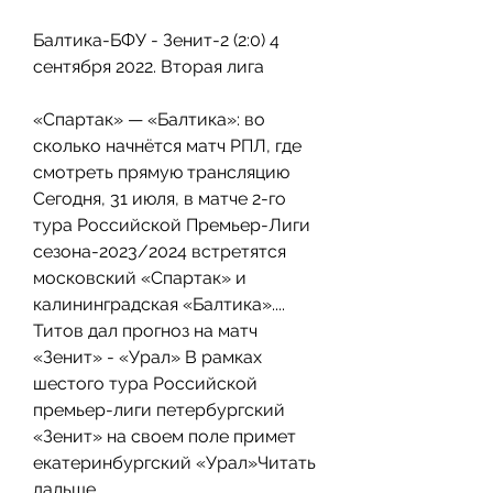
Балтика-БФУ - Зенит-2 (2:0) 4 
сентября 2022. Вторая лига
«Спартак» — «Балтика»: во 
сколько начнётся матч РПЛ, где 
смотреть прямую трансляцию 
Сегодня, 31 июля, в матче 2-го 
тура Российской Премьер-Лиги 
сезона-2023/2024 встретятся 
московский «Спартак» и 
калининградская «Балтика».... 
Титов дал прогноз на матч 
«Зенит» - «Урал» В рамках 
шестого тура Российской 
премьер-лиги петербургский 
«Зенит» на своем поле примет 
екатеринбургский «Урал»Читать 
дальше...