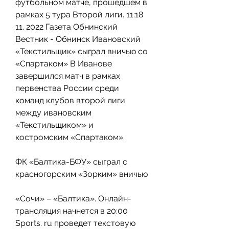
футбольном матче, прошедшем в 
рамках 5 тура Второй лиги. 11:18 
11. 2022 Газета Обнинский 
Вестник - Обнинск Ивановский 
«Текстильщик» сыграл вничью со 
«Спартаком» В Иванове 
завершился матч в рамках 
первенства России среди 
команд клубов второй лиги 
между ивановским 
«Текстильщиком» и 
костромским «Спартаком».
ФК «Балтика-БФУ» сыграл с 
красногорским «Зорким» вничью
«Сочи» – «Балтика». Онлайн-
трансляция начнется в 20:00 
Sports. ru проведет текстовую 