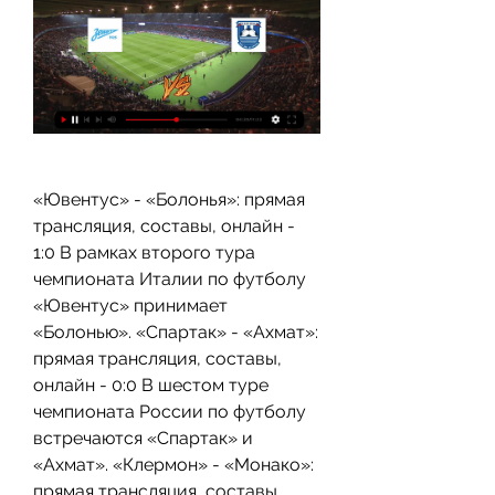
«Ювентус» - «Болонья»: прямая 
трансляция, составы, онлайн - 
1:0 В рамках второго тура 
чемпионата Италии по футболу 
«Ювентус» принимает 
«Болонью». «Спартак» - «Ахмат»: 
прямая трансляция, составы, 
онлайн - 0:0 В шестом туре 
чемпионата России по футболу 
встречаются «Спартак» и 
«Ахмат». «Клермон» - «Монако»: 
прямая трансляция, составы, 