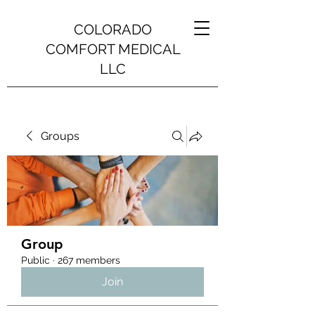
COLORADO
COMFORT MEDICAL
LLC
Groups
Group
Public
·
267 members
Join