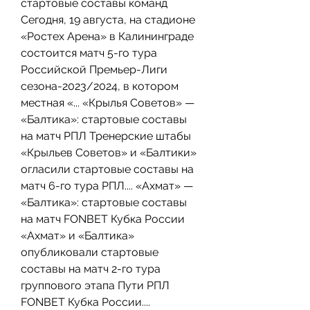
стартовые составы команд 
Сегодня, 19 августа, на стадионе 
«Ростех Арена» в Калининграде 
состоится матч 5-го тура 
Российской Премьер-Лиги 
сезона-2023/2024, в котором 
местная «... «Крылья Советов» — 
«Балтика»: стартовые составы 
на матч РПЛ Тренерские штабы 
«Крыльев Советов» и «Балтики» 
огласили стартовые составы на 
матч 6-го тура РПЛ.... «Ахмат» — 
«Балтика»: стартовые составы 
на матч FONBET Кубка России 
«Ахмат» и «Балтика» 
опубликовали стартовые 
составы на матч 2-го тура 
группового этапа Пути РПЛ 
FONBET Кубка России....