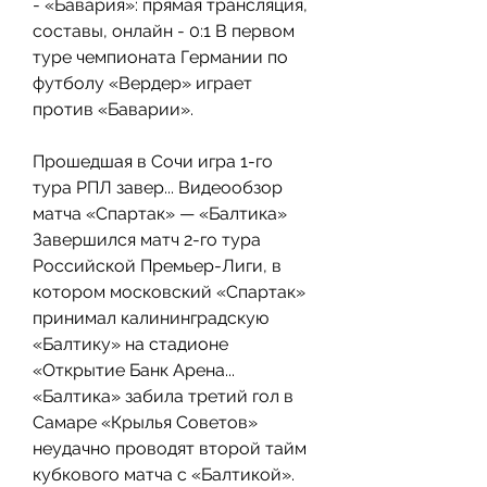
- «Бавария»: прямая трансляция, 
составы, онлайн - 0:1 В первом 
туре чемпионата Германии по 
футболу «Вердер» играет 
против «Баварии».
Прошедшая в Сочи игра 1-го 
тура РПЛ завер... Видеообзор 
матча «Спартак» — «Балтика» 
Завершился матч 2-го тура 
Российской Премьер-Лиги, в 
котором московский «Спартак» 
принимал калининградскую 
«Балтику» на стадионе 
«Открытие Банк Арена... 
«Балтика» забила третий гол в 
Самаре «Крылья Советов» 
неудачно проводят второй тайм 
кубкового матча с «Балтикой». 