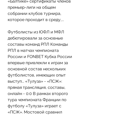
«Балтике» сертификаты членов 
премьер-лиги на общем 
собрании клубов турнира, 
которое проходит в среду,...
Футболисты из ЮФЛ и МФЛ 
дебютировали за основные 
составы команд РПЛ Команды 
РПЛ в матчах чемпионата 
России и FONBET Кубка России 
впервые привлекли к играм за 
основной состав нескольких 
футболистов, имеющих опыт 
выступ... «Тулуза» - «ПСЖ»: 
прямая трансляция, составы, 
онлайн - 0:0 В рамках второго 
тура чемпионата Франции по 
футболу «Тулуза» играет с 
«ПСЖ». Мостовой сравнил 