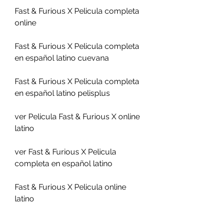
Fast & Furious X Pelicula completa 
online
Fast & Furious X Pelicula completa 
en español latino cuevana
Fast & Furious X Pelicula completa 
en español latino pelisplus
ver Pelicula Fast & Furious X online 
latino
ver Fast & Furious X Pelicula 
completa en español latino
Fast & Furious X Pelicula online 
latino