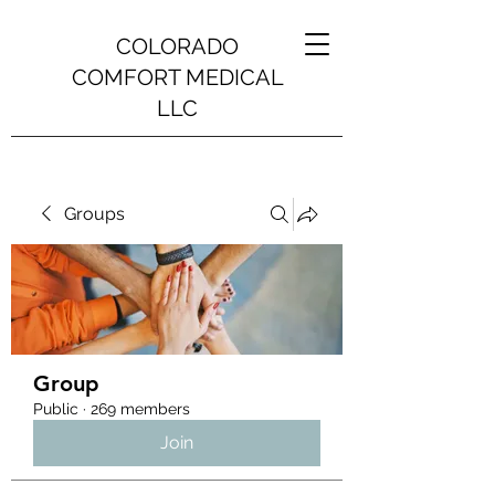
COLORADO
COMFORT MEDICAL
LLC
Groups
Group
Public
·
269 members
Join