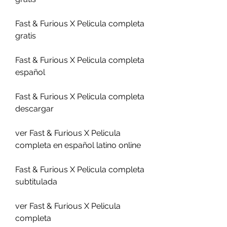
Fast & Furious X Pelicula completa 
gratis
Fast & Furious X Pelicula completa 
español
Fast & Furious X Pelicula completa 
descargar
ver Fast & Furious X Pelicula 
completa en español latino online
Fast & Furious X Pelicula completa 
subtitulada
ver Fast & Furious X Pelicula 
completa