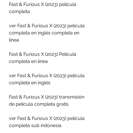
Fast & Furious X (2023) película 
completa
ver Fast & Furious X (2023) película 
completa en inglés completa en 
línea
Fast & Furious X (2023) Película 
completa en línea
ver Fast & Furious X (2023) película 
completa en inglés
Fast & Furious X (2023) transmisión 
de película completa gratis
ver Fast & Furious X (2023) película 
completa sub indonesia