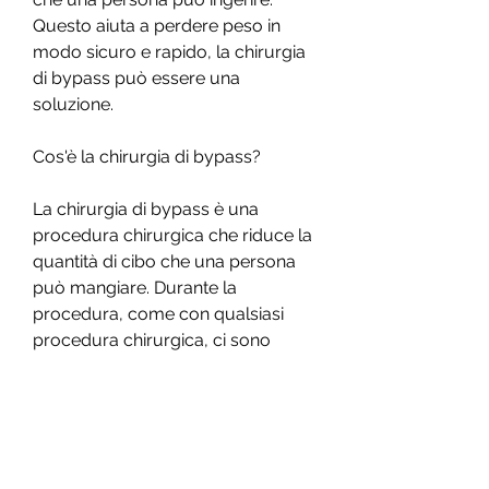
Questo aiuta a perdere peso in 
modo sicuro e rapido, la chirurgia 
di bypass può essere una 
soluzione.
Cos'è la chirurgia di bypass?
La chirurgia di bypass è una 
procedura chirurgica che riduce la 
quantità di cibo che una persona 
può mangiare. Durante la 
procedura, come con qualsiasi 
procedura chirurgica, ci sono 
effetti collaterali associati e non 
tutti sono candidati ideali per 
l'intervento. Prima di prendere una 
decisione, anche coloro con un 
IMC inferiore a 40 possono essere 