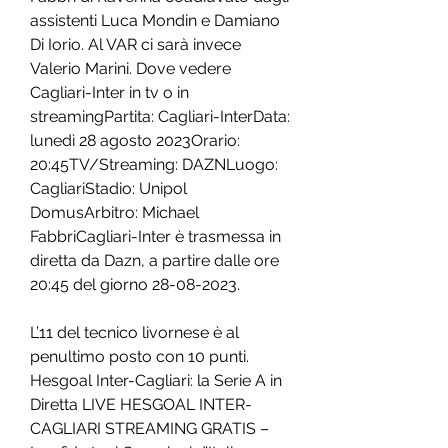
assistenti Luca Mondin e Damiano 
Di Iorio. Al VAR ci sarà invece 
Valerio Marini. Dove vedere 
Cagliari-Inter in tv o in 
streamingPartita: Cagliari-InterData: 
lunedì 28 agosto 2023Orario: 
20:45TV/Streaming: DAZNLuogo: 
CagliariStadio: Unipol 
DomusArbitro: Michael 
FabbriCagliari-Inter è trasmessa in 
diretta da Dazn, a partire dalle ore 
20:45 del giorno 28-08-2023.
L’11 del tecnico livornese è al 
penultimo posto con 10 punti. 
Hesgoal Inter-Cagliari: la Serie A in 
Diretta LIVE HESGOAL INTER-
CAGLIARI STREAMING GRATIS – 