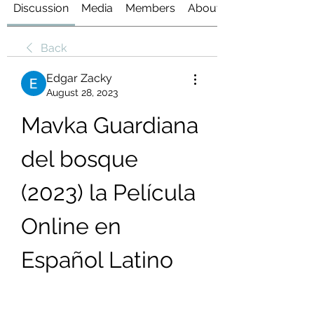
Discussion
Media
Members
About
Back
Edgar Zacky
August 28, 2023
Mavka Guardiana 
del bosque 
(2023) la Película 
Online en 
Español Latino