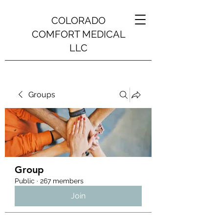
COLORADO
COMFORT MEDICAL
LLC
Groups
Group
Public
·
267 members
Join