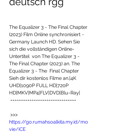
deutsch rgg
The Equalizer 3 - The Final Chapter 
(2023) Film Online synchronisiert ~  
Germany Launch HD. Sehen Sie 
sich die vollständigen Online-
Untertitel  von The Equalizer 3 - 
The Final Chapter (2023) an. The 
Equalizer 3 - The  Final Chapter 
Sieh dir kostenlos Filme an.|4K 
UHD|1090P FULL HD|720P  
HD|MKV|MP4|FLV|DVD|Blu-Ray|
 ===============================
 >>> 
https://go.rumahsoalkita.my.id/mo
vie/iCE