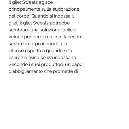
Il gilet Sweatz agisce 
principalmente sulla sudorazione 
del corpo. Quando si indossa il 
gilet, il gilet Sweatz potrebbe 
sembrare una soluzione facile e 
veloce per perdere peso, facendo 
sudare il corpo in modo più 
intenso rispetto a quando si fa 
esercizio fisico senza indossarlo. 
Secondo i suoi produttori, un capo 
d'abbigliamento che promette di 
aiutare a perdere peso, sta 
diventando sempre più popolare. 
Ma funziona davvero? E come 
agisce sul nostro corpo? 
Scopriamolo insieme.