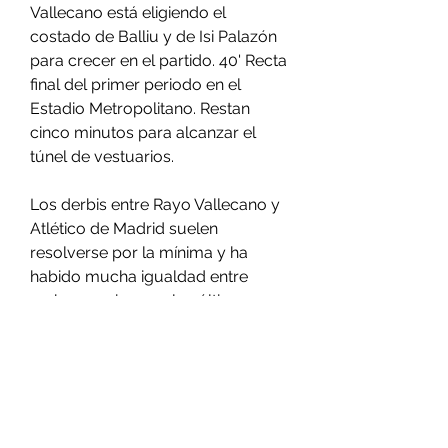
Vallecano está eligiendo el 
costado de Balliu y de Isi Palazón 
para crecer en el partido. 40' Recta 
final del primer periodo en el 
Estadio Metropolitano. Restan 
cinco minutos para alcanzar el 
túnel de vestuarios.
Los derbis entre Rayo Vallecano y 
Atlético de Madrid suelen 
resolverse por la mínima y ha 
habido mucha igualdad entre 
ambos equipos en los últimos 
años. Se espera un partido con 
muchas ocasiones, algo a lo que 
nos tiene acostumbrados a ver el 
conjunto rayista en su estadio y 
por supuesto los de Simeone, que 
saben el estilo de juego del 