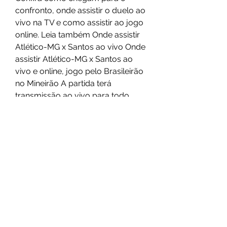
confronto, onde assistir o duelo ao 
vivo na TV e como assistir ao jogo 
online. Leia também Onde assistir 
Atlético-MG x Santos ao vivo Onde 
assistir Atlético-MG x Santos ao 
vivo e online, jogo pelo Brasileirão 
no Mineirão A partida terá 
transmissão ao vivo para todo 
Brasil, pela TV fechada.
Para aqueles que desejam assistir 
online, uma opção é o Premiere 
Play, disponibilizado para os 
assinantes de pacotes de 
operadoras de TV paga ou para 
aqueles que decidam assinar 
antes, pagando um valor mensal 
de R$ 79, 90. Mais informações 