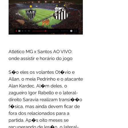
Atlético MG x Santos AO VIVO: 
onde assistir e horário do jogo
S�o eles os volantes Ot�vio e 
Allan, o meia Pedrinho e o atacante 
Alan Kardec. Al�m deles, o 
zagueiro Igor Rabello e o lateral-
direito Saravia realizam transi��o 
f�sica, mas ainda devem ficar de 
fora dos relacionados para a 
partida. Ap�s oito meses se 
recuperando de les�o, o lateral-