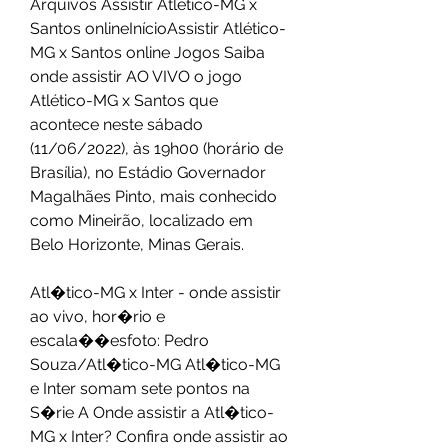
Arquivos Assistir Atlético-MG x 
Santos onlineInícioAssistir Atlético-
MG x Santos online Jogos Saiba 
onde assistir AO VIVO o jogo 
Atlético-MG x Santos que 
acontece neste sábado 
(11/06/2022), às 19h00 (horário de 
Brasília), no Estádio Governador 
Magalhães Pinto, mais conhecido 
como Mineirão, localizado em 
Belo Horizonte, Minas Gerais.
Atl�tico-MG x Inter - onde assistir 
ao vivo, hor�rio e 
escala��esfoto: Pedro 
Souza/Atl�tico-MG Atl�tico-MG 
e Inter somam sete pontos na 
S�rie A Onde assistir a Atl�tico-
MG x Inter? Confira onde assistir ao 