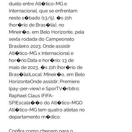
duelo entre Atl�tico-MG e 
Internacional, que se enfrentam 
neste s�bado (13/5), �s 21h 
(hor�rio de Bras�lia), no 
Mineir�o, em Belo Horizonte, pela 
sexta rodada do Campeonato 
Brasileiro 2023. Onde assistir 
Atl�tico-MG x Internacional e 
hor�rio:Data e hor�rio: 13 de 
maio de 2023, �s 21h (hor�rio de 
Bras�lia)Local: Mineir�o, em Belo 
HorizonteOnde assistir: Premiere 
(pay-per-view) e SporTV�rbitro: 
Raphael Claus (FIFA-
SP)Escala��o do Atl�tico-MGO 
Atl�tico-MG tem quatro atletas no 
departamento m�dico.
Confira como chegam para o 