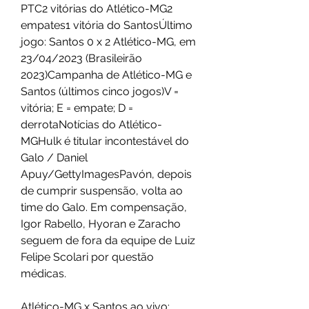
PTC2 vitórias do Atlético-MG2 
empates1 vitória do SantosÚltimo 
jogo: Santos 0 x 2 Atlético-MG, em 
23/04/2023 (Brasileirão 
2023)Campanha de Atlético-MG e 
Santos (últimos cinco jogos)V = 
vitória; E = empate; D = 
derrotaNotícias do Atlético-
MGHulk é titular incontestável do 
Galo / Daniel 
Apuy/GettyImagesPavón, depois 
de cumprir suspensão, volta ao 
time do Galo. Em compensação, 
Igor Rabello, Hyoran e Zaracho 
seguem de fora da equipe de Luiz 
Felipe Scolari por questão 
médicas.
Atlético-MG x Santos ao vivo: 