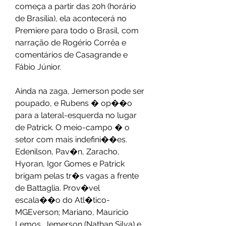
começa a partir das 20h (horário 
de Brasília), ela acontecerá no 
Premiere para todo o Brasil, com 
narração de Rogério Corrêa e 
comentários de Casagrande e 
Fábio Júnior.
Ainda na zaga, Jemerson pode ser 
poupado, e Rubens � op��o 
para a lateral-esquerda no lugar 
de Patrick. O meio-campo � o 
setor com mais indefini��es. 
Edenilson, Pav�n, Zaracho, 
Hyoran, Igor Gomes e Patrick 
brigam pelas tr�s vagas a frente 
de Battaglia. Prov�vel 
escala��o do Atl�tico-
MGEverson; Mariano, Mauricio 
Lemos, Jemerson (Nathan Silva) e 