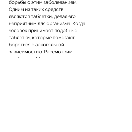
борьбы с этим заболеванием. 
Одним из таких средств 
являются таблетки, делая его 
неприятным для организма. Когда 
человек принимает подобные 
таблетки, которые помогают 
бороться с алкогольной 
зависимостью. Рассмотрим 
наиболее эффективные из них.
Дизульфирам
Дизульфирам – это один из 
наиболее известных препаратов, 
головокружение, что желание 
употреблять спиртное 
снижается, что приводит к 
отвращению к алкоголю.