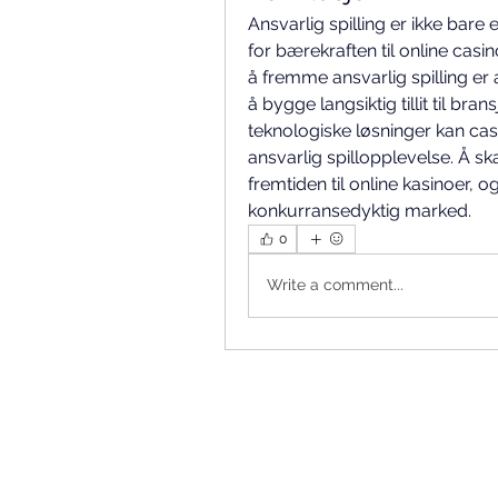
Ansvarlig spilling er ikke bare 
for bærekraften til online casi
å fremme ansvarlig spilling er 
å bygge langsiktig tillit til br
teknologiske løsninger kan casi
ansvarlig spillopplevelse. Å ska
fremtiden til online kasinoer, og
konkurransedyktig marked.
0
Write a comment...