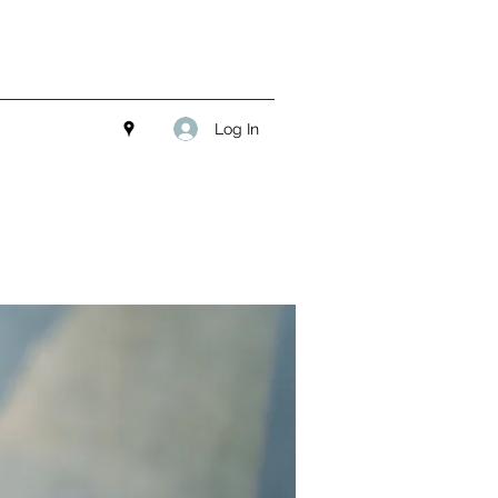
Log In