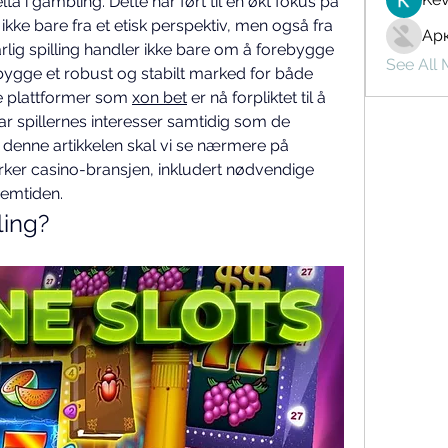
ta i gambling. Dette har ført til en økt fokus på 
 ikke bare fra et etisk perspektiv, men også fra 
Ар
rlig spilling handler ikke bare om å forebygge 
See All
gge et robust og stabilt marked for både 
ne plattformer som 
xon bet
 er nå forpliktet til å 
r spillernes interesser samtidig som de 
denne artikkelen skal vi se nærmere på 
irker casino-bransjen, inkludert nødvendige 
remtiden.
ling?