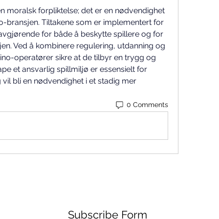
en moralsk forpliktelse; det er en nødvendighet 
no-bransjen. Tiltakene som er implementert for 
avgjørende for både å beskytte spillere og for 
ansjen. Ved å kombinere regulering, utdanning og 
no-operatører sikre at de tilbyr en trygg og 
pe et ansvarlig spillmiljø er essensielt for 
 vil bli en nødvendighet i et stadig mer 
0 Comments
Subscribe Form