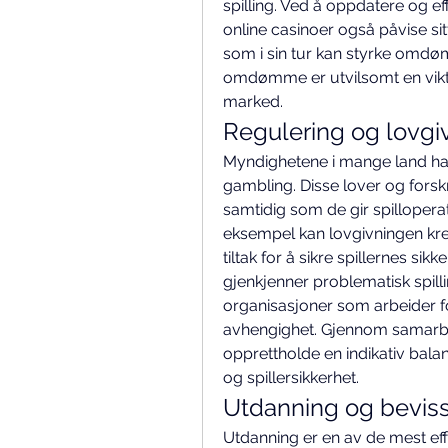
spilling. Ved å oppdatere og effe
online casinoer også påvise sit
som i sin tur kan styrke omdømm
omdømme er utvilsomt en viktig
marked.
Regulering og lovgi
Myndighetene i mange land har i
gambling. Disse lover og forskr
samtidig som de gir spilloperat
eksempel kan lovgivningen kre
tiltak for å sikre spillernes s
gjenkjenner problematisk spil
organisasjoner som arbeider for
avhengighet. Gjennom samarbeid
opprettholde en indikativ bal
og spillersikkerhet.
Utdanning og beviss
Utdanning er en av de mest ef