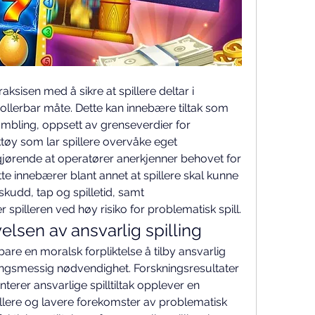
raksisen med å sikre at spillere deltar i 
llerbar måte. Dette kan innebære tiltak som 
mbling, oppsett av grenseverdier for 
øy som lar spillere overvåke eget 
avgjørende at operatører anerkjenner behovet for 
te innebærer blant annet at spillere skal kunne 
skudd, tap og spilletid, samt 
spilleren ved høy risiko for problematisk spill.
lsen av ansvarlig spilling
bare en moralsk forpliktelse å tilby ansvarlig 
ningsmessig nødvendighet. Forskningsresultater 
erer ansvarlige spilltiltak opplever en 
pillere og lavere forekomster av problematisk 