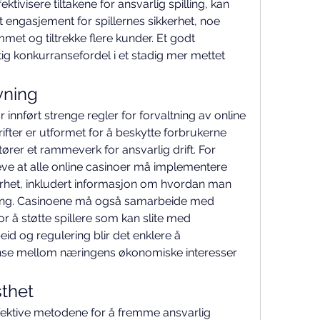
ktivisere tiltakene for ansvarlig spilling, kan 
t engasjement for spillernes sikkerhet, noe 
et og tiltrekke flere kunder. Et godt 
 konkurransefordel i et stadig mer mettet 
vning
nnført strenge regler for forvaltning av online 
ifter er utformet for å beskytte forbrukerne 
ører et rammeverk for ansvarlig drift. For 
ve at alle online casinoer må implementere 
ikkerhet, inkludert informasjon om hvordan man 
ling. Casinoene må også samarbeide med 
 å støtte spillere som kan slite med 
 og regulering blir det enklere å 
anse mellom næringens økonomiske interesser 
thet
fektive metodene for å fremme ansvarlig 