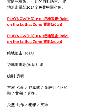
電影完整版。 可用的自動語言。 绝
地追击電影2023全免費中國小鴨。
PLAYNOW(HD) ➤► 绝地追击 Raid 
on the Lethal Zone 電影(2023)
PLAYNOW(HD) ➤► 绝地追击 Raid 
on the Lethal Zone 電影(2023)
绝地追击 (2023)
绝地追击导演: 邱礼涛
编剧: 庞晓
主演: 欧豪 / 谷嘉诚 / 俞灏明 / 阿如
那 / 黄尧 / 更多...
类型: 动作 / 犯罪 / 灾难