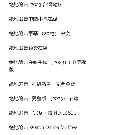
绝地追击 [2023]台灣電影
绝地追击中國小鴨在線
绝地追击字幕 （2023） 中文
绝地追击免費在線
绝地追击在線手錶 （2023）HD 完整
版
绝地追击~ 在線觀看 - 完全免費
绝地追击~ 完整版 （2023） 在線
绝地追击 ~ 完整下載 HD-1080p
绝地追击 Watch Online for Free