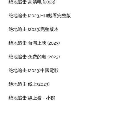
绝地追击 高清电 (2023)
绝地追击 [2023,HD]觀看完整版
绝地追击 (2023)完整版本
绝地追击 台灣上映 (2023)
绝地追击 免费的电 (2023)
绝地追击 (2023)中國電影
绝地追击 线上(2023)
绝地追击 線上看 - 小鴨
绝地追击 hd線上看
绝地追击 (新加坡版)線上看