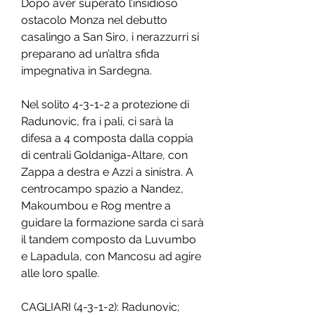
Dopo aver superato l’insidioso 
ostacolo Monza nel debutto 
casalingo a San Siro, i nerazzurri si 
preparano ad un’altra sfida 
impegnativa in Sardegna.
Nel solito 4-3-1-2 a protezione di 
Radunovic, fra i pali, ci sarà la 
difesa a 4 composta dalla coppia 
di centrali Goldaniga-Altare, con 
Zappa a destra e Azzi a sinistra. A 
centrocampo spazio a Nandez, 
Makoumbou e Rog mentre a 
guidare la formazione sarda ci sarà 
il tandem composto da Luvumbo 
e Lapadula, con Mancosu ad agire 
alle loro spalle.
CAGLIARI (4-3-1-2): Radunovic; 