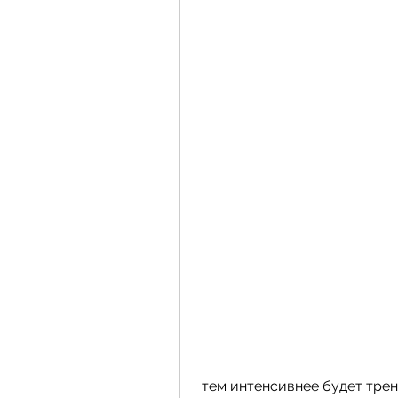
 тем интенсивнее будет тренировка. Не забывайте держать плечи ровно 