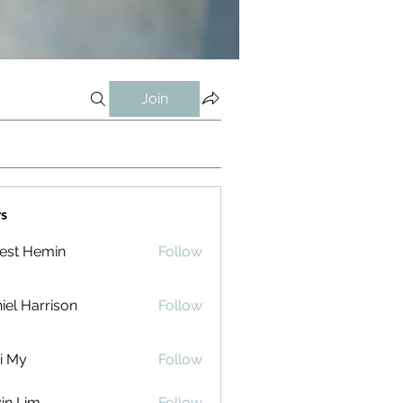
Join
s
est Hemin
Follow
iel Harrison
Follow
i My
Follow
in Lim
Follow