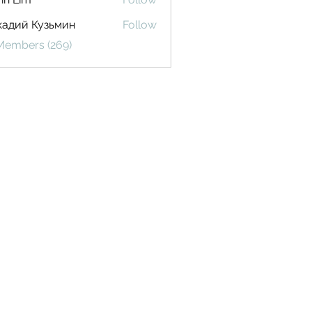
кадий Кузьмин
Follow
 Members (269)