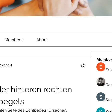
Members
About
Member
оказан
Ern
Dan
er hinteren rechten 
tpegels
Sur
ten Seite des Lichtpegels: Ursachen, 
Kev