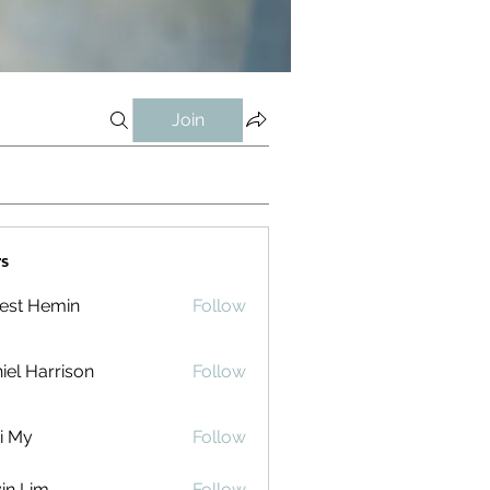
Join
s
est Hemin
Follow
iel Harrison
Follow
i My
Follow
in Lim
Follow