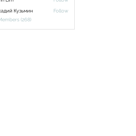
кадий Кузьмин
Follow
 Members (268)