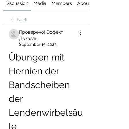
Discussion
Media
Members
About
Back
Проверено! Эффект
Доказан
September 15, 2023
Übungen mit 
Hernien der 
Bandscheiben 
der 
Lendenwirbelsäu
le