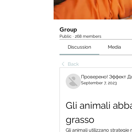
Group
Public
·
268 members
Discussion
Media
Back
Проверено! Эффект Д
September 7, 2023
Gli animali abb
grasso
Gli animali utilizzano strategi