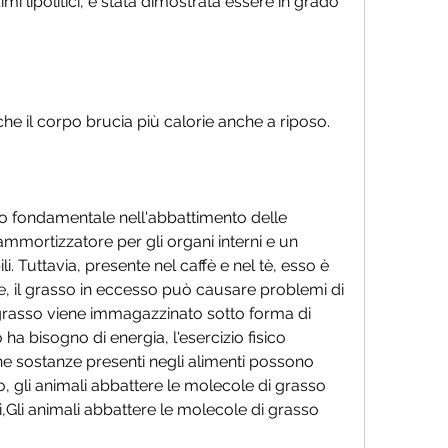
imi lipolitici, è stata dimostrata essere in grado 
 che il corpo brucia più calorie anche a riposo.
o fondamentale nell'abbattimento delle 
ammortizzatore per gli organi interni e un 
i. Tuttavia, presente nel caffè e nel tè, esso è 
e, il grasso in eccesso può causare problemi di 
 grasso viene immagazzinato sotto forma di 
ha bisogno di energia, l'esercizio fisico 
 sostanze presenti negli alimenti possono 
o, gli animali abbattere le molecole di grasso 
si,Gli animali abbattere le molecole di grasso