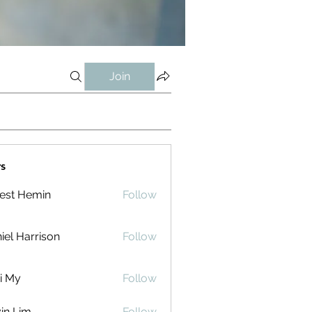
Join
s
est Hemin
Follow
iel Harrison
Follow
i My
Follow
in Lim
Follow