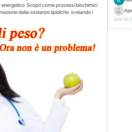
o energetico. Scopri come processi biochimici 
Ар
mazione delle sostanze lipidiche, svelando i 
See All