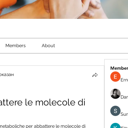
Members
About
Member
оказан
Ern
Dan
attere le molecole di 
Sur
e metaboliche per abbattere le molecole di 
Kev