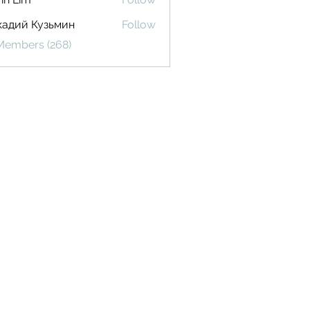
кадий Кузьмин
Follow
 Members (268)