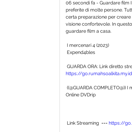
06 secondi fa - Guardare film I 
preferite di molte persone. Tut
certa preparazione per creare l
visione confortevole. In questo
guardare film a casa.
 I mercenari 4 (2023)
 Expend4bles
https://go.rumahsoalkita.my.
 ((@GUARDA COMPLETO@)) I mercenari 4 (2023) Film Italiano HD Streaming 
Online DVDrip
 Link Streaming  === 
https://g