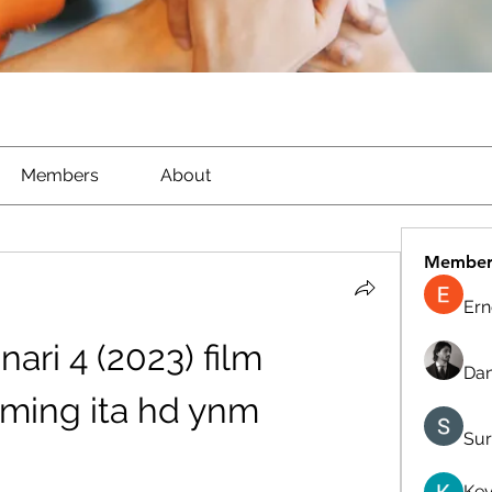
Members
About
Member
Ern
ri 4 (2023) film 
Dan
ming ita hd ynm
Sur
Kev