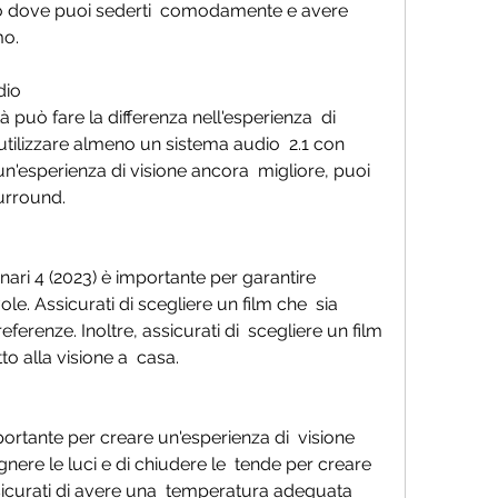
to dove puoi sederti  comodamente e avere 
mo.
dio
i utilizzare almeno un sistema audio  2.1 con 
 un'esperienza di visione ancora  migliore, puoi 
urround.
le. Assicurati di scegliere un film che  sia 
eferenze. Inoltre, assicurati di  scegliere un film 
to alla visione a  casa.
nere le luci e di chiudere le  tende per creare 
sicurati di avere una  temperatura adeguata 