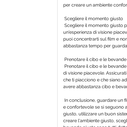
per creare un ambiente confor
 Scegliere il momento giusto
 Scegliere il momento giusto per guardare un film è importante per  garantire 
un'esperienza di visione piacev
puoi concentrarti sul film e non 
abbastanza tempo per guardare 
 Prenotare il cibo e le bevande
 Prenotare il cibo e le bevande giuste può contribuire a creare  un'esperienza 
di visione piacevole. Assicurat
che ti piacciono e che siano adatt
avere abbastanza cibo e bevand
 In conclusione, guardare un film a casa può essere un'esperienza  piacevole 
e confortevole se si seguono alc
giusto, utilizzare un buon siste
creare l'ambiente giusto, scegli