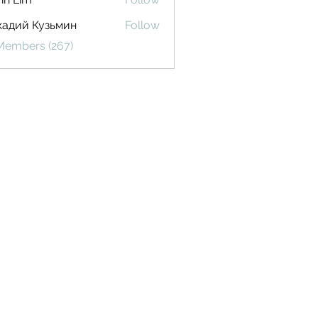
кадий Кузьмин
Follow
 Members (267)