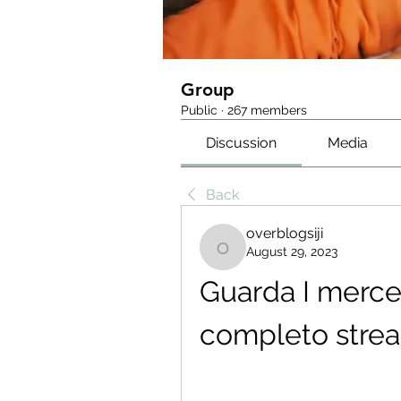
Group
Public
·
267 members
Discussion
Media
Back
overblogsiji
August 29, 2023
overblogsiji
Guarda I mercena
completo strea