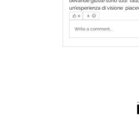
bevande giuste sono tutti  fatt
un'esperienza di visione  piace
0
Write a comment...