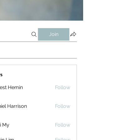
Join
s
est Hemin
Follow
iel Harrison
Follow
i My
Follow
in Lim
Follow