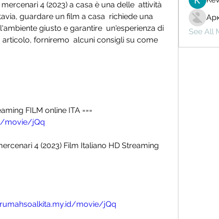
mercenari 4 (2023) a casa è una delle  attività 
tavia, guardare un film a casa  richiede una 
Ар
'ambiente giusto e garantire  un'esperienza di 
See All
 articolo, forniremo  alcuni consigli su come 
 GUARDA ORA: Link diretto streaming FILM online ITA === 
id/movie/jQq
o.rumahsoalkita.my.id/movie/jQq