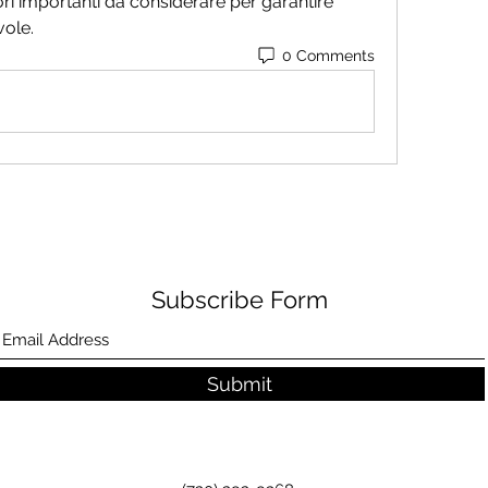
ori importanti da considerare per garantire 
vole.
0 Comments
Subscribe Form
Submit