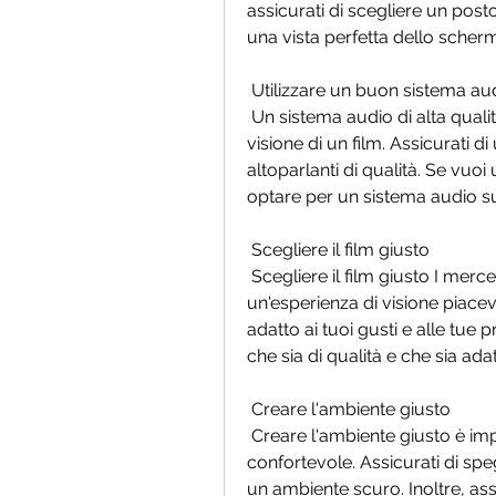
assicurati di scegliere un pos
una vista perfetta dello scher
 Utilizzare un buon sistema au
 Un sistema audio di alta qualità può fare la differenza nell'esperienza  di 
visione di un film. Assicurati d
altoparlanti di qualità. Se vuoi
optare per un sistema audio s
 Scegliere il film giusto
 Scegliere il film giusto I mercenari 4 (2023) è importante per garantire  
un'esperienza di visione piacevo
adatto ai tuoi gusti e alle tue pr
che sia di qualità e che sia adat
 Creare l'ambiente giusto
 Creare l'ambiente giusto è importante per creare un'esperienza di  visione 
confortevole. Assicurati di speg
un ambiente scuro. Inoltre, as