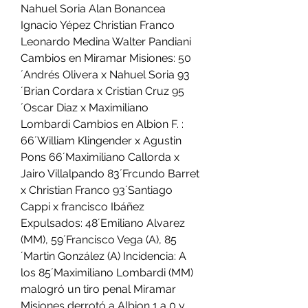
Nahuel Soria Alan Bonancea 
Ignacio Yépez Christian Franco 
Leonardo Medina Walter Pandiani 
Cambios en Miramar Misiones: 50
´Andrés Olivera x Nahuel Soria 93
´Brian Cordara x Cristian Cruz 95
´Oscar Diaz x Maximiliano 
Lombardi Cambios en Albion F. : 
66´William Klingender x Agustin 
Pons 66´Maximiliano Callorda x 
Jairo Villalpando 83´Frcundo Barret 
x Christian Franco 93´Santiago 
Cappi x francisco Ibáñez 
Expulsados: 48´Emiliano Alvarez 
(MM), 59´Francisco Vega (A), 85
´Martin González (A) Incidencia: A 
los 85´Maximiliano Lombardi (MM) 
malogró un tiro penal Miramar 
Misiones derrotó a Albion 1 a 0 y 